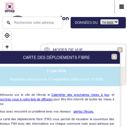
DONNÉES DU
MODES DE VUE
X
X
CARTE DES DÉPLOIEMENTS FIBRE
PRINCIPAL
AVANCÉ
11 juin 2026
NAV
Vue des immeubles et des communes
Prochaine mise à jour le 10 septembre 2026 pour le T2 2026
AIDE
Retrouvez sur le site de l'Arcep le
Calendrier des prochaines mises à jour
. et
nscrivez-vous à notre liste de diffusion
pour être être informé de toutes les mises à
our.
Vous avez rencontré un problème avec vos réseaux :
alertez l'Arcep.
a carte des déploiements fibre (FttH) vous permet de visualiser la couverture des
réseaux FttH avec des informations sur chaque commune mais aussi adresse par