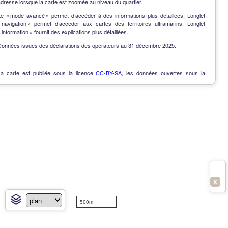
dresse lorsque la carte est zoomée au niveau du quartier.
Le « mode avancé » permet d’accéder à des informations plus détaillées. L’onglet
« navigation » permet d’accéder aux cartes des territoires ultramarins. L’onglet
 information » fournit des explications plus détaillées.
Données issues des déclarations des opérateurs au 31 décembre 2025.
La carte est publiée sous la licence
CC-BY-SA
, les données ouvertes sous la
Licence Ouverte
.
OpenData
-
Contact
-
Notes de version
-
En savoir plus
X
500m