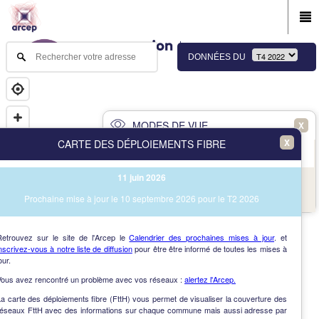
DONNÉES DU
MODES DE VUE
X
X
CARTE DES DÉPLOIEMENTS FIBRE
PRINCIPAL
AVANCÉ
11 juin 2026
NAV
Vue des immeubles et des communes
Prochaine mise à jour le 10 septembre 2026 pour le T2 2026
AIDE
Retrouvez sur le site de l'Arcep le
Calendrier des prochaines mises à jour
. et
nscrivez-vous à notre liste de diffusion
pour être être informé de toutes les mises à
our.
Vous avez rencontré un problème avec vos réseaux :
alertez l'Arcep.
a carte des déploiements fibre (FttH) vous permet de visualiser la couverture des
réseaux FttH avec des informations sur chaque commune mais aussi adresse par