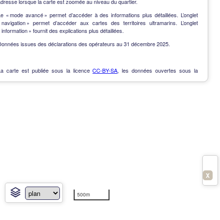
dresse lorsque la carte est zoomée au niveau du quartier.
Le « mode avancé » permet d’accéder à des informations plus détaillées. L’onglet
« navigation » permet d’accéder aux cartes des territoires ultramarins. L’onglet
 information » fournit des explications plus détaillées.
Données issues des déclarations des opérateurs au 31 décembre 2025.
La carte est publiée sous la licence
CC-BY-SA
, les données ouvertes sous la
Licence Ouverte
.
OpenData
-
Contact
-
Notes de version
-
En savoir plus
X
500m