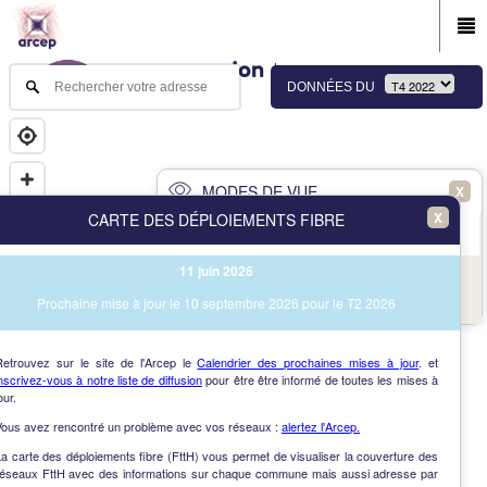
DONNÉES DU
MODES DE VUE
X
X
CARTE DES DÉPLOIEMENTS FIBRE
PRINCIPAL
AVANCÉ
11 juin 2026
NAV
Vue des immeubles et des communes
Prochaine mise à jour le 10 septembre 2026 pour le T2 2026
AIDE
Retrouvez sur le site de l'Arcep le
Calendrier des prochaines mises à jour
. et
nscrivez-vous à notre liste de diffusion
pour être être informé de toutes les mises à
our.
Vous avez rencontré un problème avec vos réseaux :
alertez l'Arcep.
a carte des déploiements fibre (FttH) vous permet de visualiser la couverture des
réseaux FttH avec des informations sur chaque commune mais aussi adresse par