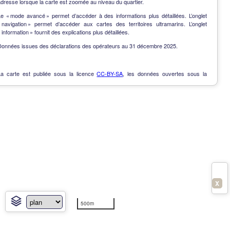
dresse lorsque la carte est zoomée au niveau du quartier.
Le « mode avancé » permet d’accéder à des informations plus détaillées. L’onglet
« navigation » permet d’accéder aux cartes des territoires ultramarins. L’onglet
 information » fournit des explications plus détaillées.
Données issues des déclarations des opérateurs au 31 décembre 2025.
La carte est publiée sous la licence
CC-BY-SA
, les données ouvertes sous la
Licence Ouverte
.
OpenData
-
Contact
-
Notes de version
-
En savoir plus
X
500m