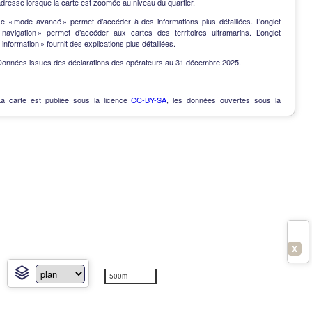
dresse lorsque la carte est zoomée au niveau du quartier.
Le « mode avancé » permet d’accéder à des informations plus détaillées. L’onglet
« navigation » permet d’accéder aux cartes des territoires ultramarins. L’onglet
 information » fournit des explications plus détaillées.
Données issues des déclarations des opérateurs au 31 décembre 2025.
La carte est publiée sous la licence
CC-BY-SA
, les données ouvertes sous la
Licence Ouverte
.
OpenData
-
Contact
-
Notes de version
-
En savoir plus
X
500m