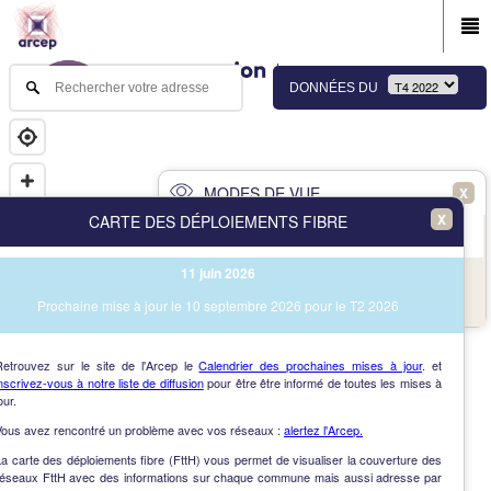
DONNÉES DU
MODES DE VUE
X
X
CARTE DES DÉPLOIEMENTS FIBRE
PRINCIPAL
AVANCÉ
11 juin 2026
NAV
Vue des immeubles et des communes
Prochaine mise à jour le 10 septembre 2026 pour le T2 2026
AIDE
Retrouvez sur le site de l'Arcep le
Calendrier des prochaines mises à jour
. et
nscrivez-vous à notre liste de diffusion
pour être être informé de toutes les mises à
our.
Vous avez rencontré un problème avec vos réseaux :
alertez l'Arcep.
a carte des déploiements fibre (FttH) vous permet de visualiser la couverture des
réseaux FttH avec des informations sur chaque commune mais aussi adresse par