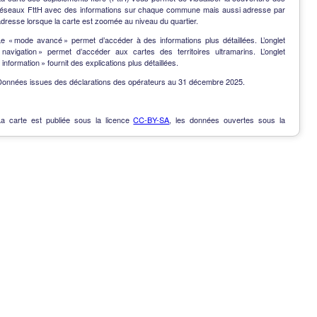
réseaux FttH avec des informations sur chaque commune mais aussi adresse par
dresse lorsque la carte est zoomée au niveau du quartier.
Le « mode avancé » permet d’accéder à des informations plus détaillées. L’onglet
« navigation » permet d’accéder aux cartes des territoires ultramarins. L’onglet
 information » fournit des explications plus détaillées.
Données issues des déclarations des opérateurs au 31 décembre 2025.
La carte est publiée sous la licence
CC-BY-SA
, les données ouvertes sous la
Licence Ouverte
.
OpenData
-
Contact
-
Notes de version
-
En savoir plus