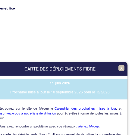
X
CARTE DES DÉPLOIEMENTS FIBRE
11 juin 2026
Prochaine mise à jour le 10 septembre 2026 pour le T2 2026
Retrouvez sur le site de l'Arcep le
Calendrier des prochaines mises à jour
. et
nscrivez-vous à notre liste de diffusion
pour être être informé de toutes les mises à
our.
Vous avez rencontré un problème avec vos réseaux :
alertez l'Arcep.
a carte des déploiements fibre (FttH) vous permet de visualiser la couverture des