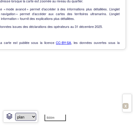
dresse lorsque la carte est zoomée au niveau du quartier.
Le « mode avancé » permet d’accéder à des informations plus détaillées. L’onglet
« navigation » permet d’accéder aux cartes des territoires ultramarins. L’onglet
 information » fournit des explications plus détaillées.
Données issues des déclarations des opérateurs au 31 décembre 2025.
La carte est publiée sous la licence
CC-BY-SA
, les données ouvertes sous la
Licence Ouverte
.
OpenData
-
Contact
-
Notes de version
-
En savoir plus
X
500m