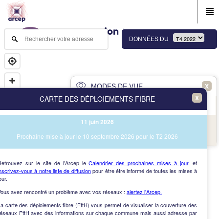
DONNÉES DU
MODES DE VUE
X
X
CARTE DES DÉPLOIEMENTS FIBRE
PRINCIPAL
AVANCÉ
11 juin 2026
NAV
Vue des immeubles et des communes
Prochaine mise à jour le 10 septembre 2026 pour le T2 2026
AIDE
Retrouvez sur le site de l'Arcep le
Calendrier des prochaines mises à jour
. et
nscrivez-vous à notre liste de diffusion
pour être être informé de toutes les mises à
our.
Vous avez rencontré un problème avec vos réseaux :
alertez l'Arcep.
a carte des déploiements fibre (FttH) vous permet de visualiser la couverture des
réseaux FttH avec des informations sur chaque commune mais aussi adresse par