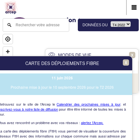
DONNÉES DU
MODES DE VUE
X
X
CARTE DES DÉPLOIEMENTS FIBRE
PRINCIPAL
AVANCÉ
11 juin 2026
NAV
Vue des immeubles et des communes
Prochaine mise à jour le 10 septembre 2026 pour le T2 2026
AIDE
Retrouvez sur le site de l'Arcep le
Calendrier des prochaines mises à jour
. et
nscrivez-vous à notre liste de diffusion
pour être être informé de toutes les mises à
our.
Vous avez rencontré un problème avec vos réseaux :
alertez l'Arcep.
a carte des déploiements fibre (FttH) vous permet de visualiser la couverture des
réseaux FttH avec des informations sur chaque commune mais aussi adresse par