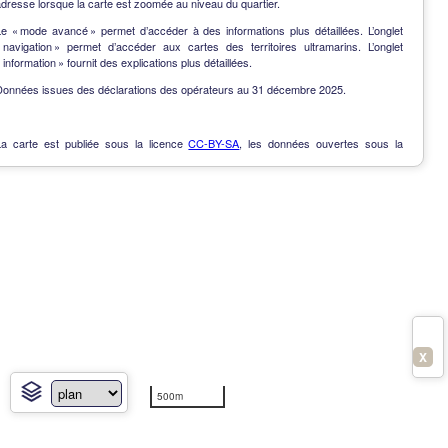
dresse lorsque la carte est zoomée au niveau du quartier.
Le « mode avancé » permet d’accéder à des informations plus détaillées. L’onglet
« navigation » permet d’accéder aux cartes des territoires ultramarins. L’onglet
 information » fournit des explications plus détaillées.
Données issues des déclarations des opérateurs au 31 décembre 2025.
La carte est publiée sous la licence
CC-BY-SA
, les données ouvertes sous la
Licence Ouverte
.
OpenData
-
Contact
-
Notes de version
-
En savoir plus
X
500m