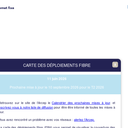
X
CARTE DES DÉPLOIEMENTS FIBRE
11 juin 2026
Prochaine mise à jour le 10 septembre 2026 pour le T2 2026
Retrouvez sur le site de l'Arcep le
Calendrier des prochaines mises à jour
. et
nscrivez-vous à notre liste de diffusion
pour être être informé de toutes les mises à
our.
Vous avez rencontré un problème avec vos réseaux :
alertez l'Arcep.
a carte des déploiements fibre (FttH) vous permet de visualiser la couverture des