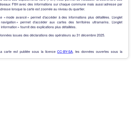
réseaux FttH avec des informations sur chaque commune mais aussi adresse par
dresse lorsque la carte est zoomée au niveau du quartier.
Le « mode avancé » permet d’accéder à des informations plus détaillées. L’onglet
« navigation » permet d’accéder aux cartes des territoires ultramarins. L’onglet
 information » fournit des explications plus détaillées.
Données issues des déclarations des opérateurs au 31 décembre 2025.
La carte est publiée sous la licence
CC-BY-SA
, les données ouvertes sous la
Licence Ouverte
.
OpenData
-
Contact
-
Notes de version
-
En savoir plus