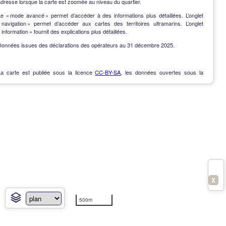
dresse lorsque la carte est zoomée au niveau du quartier.
Le « mode avancé » permet d’accéder à des informations plus détaillées. L’onglet
« navigation » permet d’accéder aux cartes des territoires ultramarins. L’onglet
 information » fournit des explications plus détaillées.
Données issues des déclarations des opérateurs au 31 décembre 2025.
La carte est publiée sous la licence
CC-BY-SA
, les données ouvertes sous la
Licence Ouverte
.
OpenData
-
Contact
-
Notes de version
-
En savoir plus
X
500m