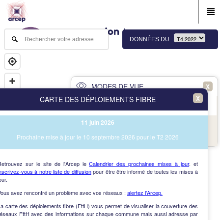
DONNÉES DU
MODES DE VUE
X
X
CARTE DES DÉPLOIEMENTS FIBRE
PRINCIPAL
AVANCÉ
11 juin 2026
NAV
Vue des immeubles et des communes
Prochaine mise à jour le 10 septembre 2026 pour le T2 2026
AIDE
Retrouvez sur le site de l'Arcep le
Calendrier des prochaines mises à jour
. et
nscrivez-vous à notre liste de diffusion
pour être être informé de toutes les mises à
our.
Vous avez rencontré un problème avec vos réseaux :
alertez l'Arcep.
a carte des déploiements fibre (FttH) vous permet de visualiser la couverture des
réseaux FttH avec des informations sur chaque commune mais aussi adresse par