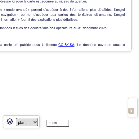
dresse lorsque la carte est zoomée au niveau du quartier.
Le « mode avancé » permet d’accéder à des informations plus détaillées. L’onglet
« navigation » permet d’accéder aux cartes des territoires ultramarins. L’onglet
 information » fournit des explications plus détaillées.
Données issues des déclarations des opérateurs au 31 décembre 2025.
La carte est publiée sous la licence
CC-BY-SA
, les données ouvertes sous la
Licence Ouverte
.
OpenData
-
Contact
-
Notes de version
-
En savoir plus
X
500m