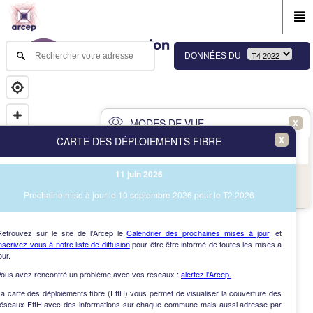
DONNÉES DU
MODES DE VUE
X
X
CARTE DES DÉPLOIEMENTS FIBRE
PRINCIPAL
AVANCÉ
11 juin 2026
NAV
Vue des immeubles et des communes
Prochaine mise à jour le 10 septembre 2026 pour le T2 2026
AIDE
Retrouvez sur le site de l'Arcep le
Calendrier des prochaines mises à jour
. et
nscrivez-vous à notre liste de diffusion
pour être être informé de toutes les mises à
our.
Vous avez rencontré un problème avec vos réseaux :
alertez l'Arcep.
a carte des déploiements fibre (FttH) vous permet de visualiser la couverture des
réseaux FttH avec des informations sur chaque commune mais aussi adresse par