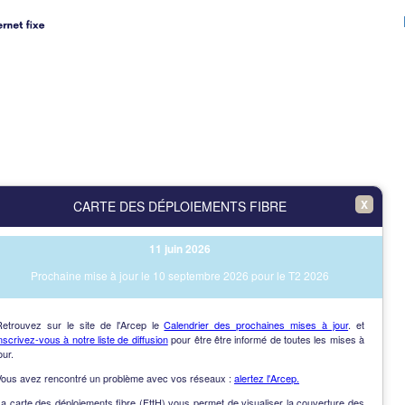
X
CARTE DES DÉPLOIEMENTS FIBRE
11 juin 2026
Prochaine mise à jour le 10 septembre 2026 pour le T2 2026
Retrouvez sur le site de l'Arcep le
Calendrier des prochaines mises à jour
. et
nscrivez-vous à notre liste de diffusion
pour être être informé de toutes les mises à
our.
Vous avez rencontré un problème avec vos réseaux :
alertez l'Arcep.
a carte des déploiements fibre (FttH) vous permet de visualiser la couverture des