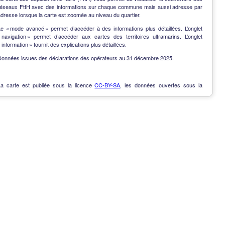
réseaux FttH avec des informations sur chaque commune mais aussi adresse par
dresse lorsque la carte est zoomée au niveau du quartier.
Le « mode avancé » permet d’accéder à des informations plus détaillées. L’onglet
« navigation » permet d’accéder aux cartes des territoires ultramarins. L’onglet
 information » fournit des explications plus détaillées.
Données issues des déclarations des opérateurs au 31 décembre 2025.
La carte est publiée sous la licence
CC-BY-SA
, les données ouvertes sous la
Licence Ouverte
.
OpenData
-
Contact
-
Notes de version
-
En savoir plus