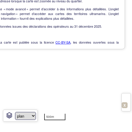
dresse lorsque la carte est zoomée au niveau du quartier.
Le « mode avancé » permet d’accéder à des informations plus détaillées. L’onglet
« navigation » permet d’accéder aux cartes des territoires ultramarins. L’onglet
 information » fournit des explications plus détaillées.
Données issues des déclarations des opérateurs au 31 décembre 2025.
La carte est publiée sous la licence
CC-BY-SA
, les données ouvertes sous la
Licence Ouverte
.
OpenData
-
Contact
-
Notes de version
-
En savoir plus
X
500m