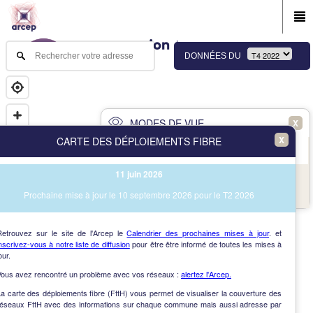
DONNÉES DU
MODES DE VUE
X
X
CARTE DES DÉPLOIEMENTS FIBRE
PRINCIPAL
AVANCÉ
11 juin 2026
NAV
Vue des immeubles et des communes
Prochaine mise à jour le 10 septembre 2026 pour le T2 2026
AIDE
Retrouvez sur le site de l'Arcep le
Calendrier des prochaines mises à jour
. et
nscrivez-vous à notre liste de diffusion
pour être être informé de toutes les mises à
our.
Vous avez rencontré un problème avec vos réseaux :
alertez l'Arcep.
a carte des déploiements fibre (FttH) vous permet de visualiser la couverture des
réseaux FttH avec des informations sur chaque commune mais aussi adresse par