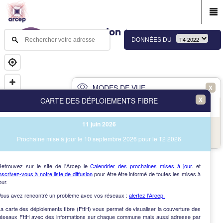
DONNÉES DU
MODES DE VUE
X
X
CARTE DES DÉPLOIEMENTS FIBRE
PRINCIPAL
AVANCÉ
11 juin 2026
NAV
Vue des immeubles et des communes
Prochaine mise à jour le 10 septembre 2026 pour le T2 2026
AIDE
Retrouvez sur le site de l'Arcep le
Calendrier des prochaines mises à jour
. et
nscrivez-vous à notre liste de diffusion
pour être être informé de toutes les mises à
our.
Vous avez rencontré un problème avec vos réseaux :
alertez l'Arcep.
a carte des déploiements fibre (FttH) vous permet de visualiser la couverture des
réseaux FttH avec des informations sur chaque commune mais aussi adresse par