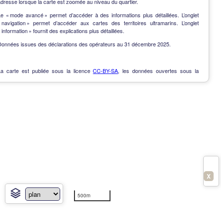
dresse lorsque la carte est zoomée au niveau du quartier.
Le « mode avancé » permet d’accéder à des informations plus détaillées. L’onglet
« navigation » permet d’accéder aux cartes des territoires ultramarins. L’onglet
 information » fournit des explications plus détaillées.
Données issues des déclarations des opérateurs au 31 décembre 2025.
La carte est publiée sous la licence
CC-BY-SA
, les données ouvertes sous la
Licence Ouverte
.
OpenData
-
Contact
-
Notes de version
-
En savoir plus
X
500m