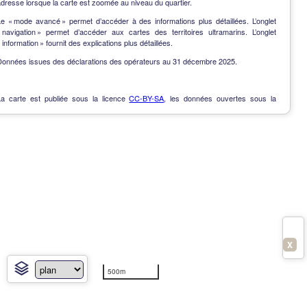
dresse lorsque la carte est zoomée au niveau du quartier.
Le « mode avancé » permet d’accéder à des informations plus détaillées. L’onglet
« navigation » permet d’accéder aux cartes des territoires ultramarins. L’onglet
 information » fournit des explications plus détaillées.
Données issues des déclarations des opérateurs au 31 décembre 2025.
La carte est publiée sous la licence
CC-BY-SA
, les données ouvertes sous la
Licence Ouverte
.
OpenData
-
Contact
-
Notes de version
-
En savoir plus
X
500m