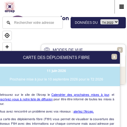
DONNÉES DU
MODES DE VUE
X
X
CARTE DES DÉPLOIEMENTS FIBRE
PRINCIPAL
AVANCÉ
11 juin 2026
NAV
Vue des immeubles et des communes
Prochaine mise à jour le 10 septembre 2026 pour le T2 2026
AIDE
Retrouvez sur le site de l'Arcep le
Calendrier des prochaines mises à jour
. et
nscrivez-vous à notre liste de diffusion
pour être être informé de toutes les mises à
our.
Vous avez rencontré un problème avec vos réseaux :
alertez l'Arcep.
a carte des déploiements fibre (FttH) vous permet de visualiser la couverture des
réseaux FttH avec des informations sur chaque commune mais aussi adresse par