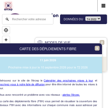
DONNÉES DU
MODES DE VUE
X
X
CARTE DES DÉPLOIEMENTS FIBRE
PRINCIPAL
AVANCÉ
11 juin 2026
NAV
Vue des immeubles et des communes
Prochaine mise à jour le 10 septembre 2026 pour le T2 2026
AIDE
Retrouvez sur le site de l'Arcep le
Calendrier des prochaines mises à jour
. et
nscrivez-vous à notre liste de diffusion
pour être être informé de toutes les mises à
our.
Vous avez rencontré un problème avec vos réseaux :
alertez l'Arcep.
a carte des déploiements fibre (FttH) vous permet de visualiser la couverture des
réseaux FttH avec des informations sur chaque commune mais aussi adresse par