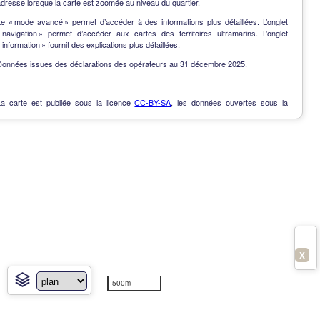
dresse lorsque la carte est zoomée au niveau du quartier.
Le « mode avancé » permet d’accéder à des informations plus détaillées. L’onglet
« navigation » permet d’accéder aux cartes des territoires ultramarins. L’onglet
 information » fournit des explications plus détaillées.
Données issues des déclarations des opérateurs au 31 décembre 2025.
La carte est publiée sous la licence
CC-BY-SA
, les données ouvertes sous la
Licence Ouverte
.
OpenData
-
Contact
-
Notes de version
-
En savoir plus
X
500m