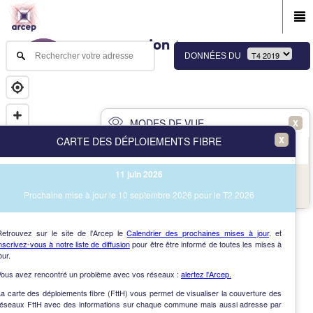
DONNÉES DU
MODES DE VUE
X
X
CARTE DES DÉPLOIEMENTS FIBRE
PRINCIPAL
AVANCÉ
11 juin 2026
NAV
Vue des immeubles et des communes
Prochaine mise à jour le 10 septembre 2026 pour le T2 2026
AIDE
Retrouvez sur le site de l'Arcep le
Calendrier des prochaines mises à jour
. et
nscrivez-vous à notre liste de diffusion
pour être être informé de toutes les mises à
our.
Vous avez rencontré un problème avec vos réseaux :
alertez l'Arcep.
a carte des déploiements fibre (FttH) vous permet de visualiser la couverture des
réseaux FttH avec des informations sur chaque commune mais aussi adresse par