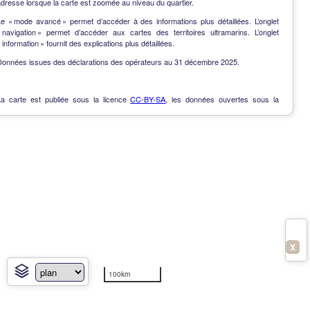
dresse lorsque la carte est zoomée au niveau du quartier.
Le « mode avancé » permet d’accéder à des informations plus détaillées. L’onglet
« navigation » permet d’accéder aux cartes des territoires ultramarins. L’onglet
 information » fournit des explications plus détaillées.
Données issues des déclarations des opérateurs au 31 décembre 2025.
La carte est publiée sous la licence
CC-BY-SA
, les données ouvertes sous la
Licence Ouverte
.
OpenData
-
Contact
-
Notes de version
-
En savoir plus
X
100km