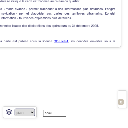
dresse lorsque la carte est zoomée au niveau du quartier.
Le « mode avancé » permet d’accéder à des informations plus détaillées. L’onglet
« navigation » permet d’accéder aux cartes des territoires ultramarins. L’onglet
 information » fournit des explications plus détaillées.
Données issues des déclarations des opérateurs au 31 décembre 2025.
La carte est publiée sous la licence
CC-BY-SA
, les données ouvertes sous la
Licence Ouverte
.
OpenData
-
Contact
-
Notes de version
-
En savoir plus
X
500m