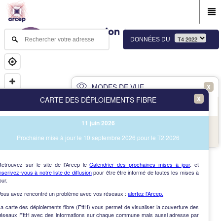
DONNÉES DU
MODES DE VUE
X
X
CARTE DES DÉPLOIEMENTS FIBRE
PRINCIPAL
AVANCÉ
11 juin 2026
NAV
Vue des immeubles et des communes
Prochaine mise à jour le 10 septembre 2026 pour le T2 2026
AIDE
Retrouvez sur le site de l'Arcep le
Calendrier des prochaines mises à jour
. et
nscrivez-vous à notre liste de diffusion
pour être être informé de toutes les mises à
our.
Vous avez rencontré un problème avec vos réseaux :
alertez l'Arcep.
a carte des déploiements fibre (FttH) vous permet de visualiser la couverture des
réseaux FttH avec des informations sur chaque commune mais aussi adresse par