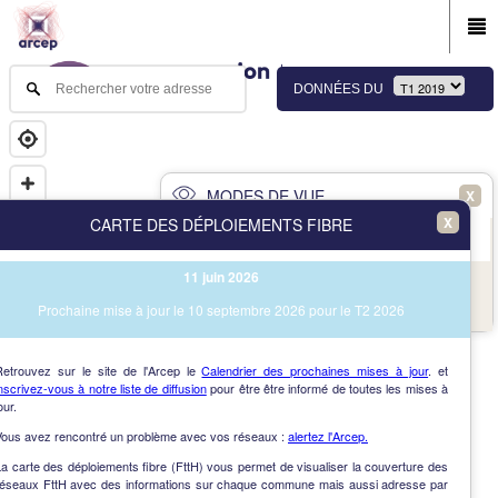
DONNÉES DU
MODES DE VUE
X
X
CARTE DES DÉPLOIEMENTS FIBRE
PRINCIPAL
AVANCÉ
11 juin 2026
NAV
Vue des immeubles et des communes
Prochaine mise à jour le 10 septembre 2026 pour le T2 2026
AIDE
Retrouvez sur le site de l'Arcep le
Calendrier des prochaines mises à jour
. et
nscrivez-vous à notre liste de diffusion
pour être être informé de toutes les mises à
our.
Vous avez rencontré un problème avec vos réseaux :
alertez l'Arcep.
a carte des déploiements fibre (FttH) vous permet de visualiser la couverture des
réseaux FttH avec des informations sur chaque commune mais aussi adresse par