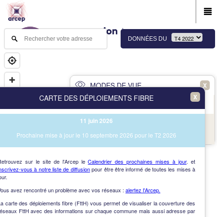
DONNÉES DU
MODES DE VUE
X
X
CARTE DES DÉPLOIEMENTS FIBRE
PRINCIPAL
AVANCÉ
11 juin 2026
NAV
Vue des immeubles et des communes
Prochaine mise à jour le 10 septembre 2026 pour le T2 2026
AIDE
Retrouvez sur le site de l'Arcep le
Calendrier des prochaines mises à jour
. et
nscrivez-vous à notre liste de diffusion
pour être être informé de toutes les mises à
our.
Vous avez rencontré un problème avec vos réseaux :
alertez l'Arcep.
a carte des déploiements fibre (FttH) vous permet de visualiser la couverture des
réseaux FttH avec des informations sur chaque commune mais aussi adresse par