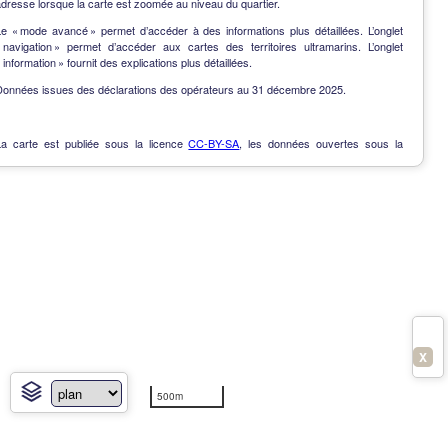
dresse lorsque la carte est zoomée au niveau du quartier.
Le « mode avancé » permet d’accéder à des informations plus détaillées. L’onglet
« navigation » permet d’accéder aux cartes des territoires ultramarins. L’onglet
 information » fournit des explications plus détaillées.
Données issues des déclarations des opérateurs au 31 décembre 2025.
La carte est publiée sous la licence
CC-BY-SA
, les données ouvertes sous la
Licence Ouverte
.
OpenData
-
Contact
-
Notes de version
-
En savoir plus
X
500m