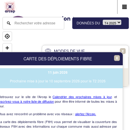
DONNÉES DU
MODES DE VUE
X
X
CARTE DES DÉPLOIEMENTS FIBRE
PRINCIPAL
AVANCÉ
11 juin 2026
NAV
Vue des immeubles et des communes
Prochaine mise à jour le 10 septembre 2026 pour le T2 2026
AIDE
Retrouvez sur le site de l'Arcep le
Calendrier des prochaines mises à jour
. et
nscrivez-vous à notre liste de diffusion
pour être être informé de toutes les mises à
our.
Vous avez rencontré un problème avec vos réseaux :
alertez l'Arcep.
a carte des déploiements fibre (FttH) vous permet de visualiser la couverture des
réseaux FttH avec des informations sur chaque commune mais aussi adresse par