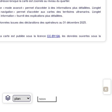
dresse lorsque la carte est zoomée au niveau du quartier.
Le « mode avancé » permet d’accéder à des informations plus détaillées. L’onglet
« navigation » permet d’accéder aux cartes des territoires ultramarins. L’onglet
 information » fournit des explications plus détaillées.
Données issues des déclarations des opérateurs au 31 décembre 2025.
La carte est publiée sous la licence
CC-BY-SA
, les données ouvertes sous la
Licence Ouverte
.
OpenData
-
Contact
-
Notes de version
-
En savoir plus
X
500m