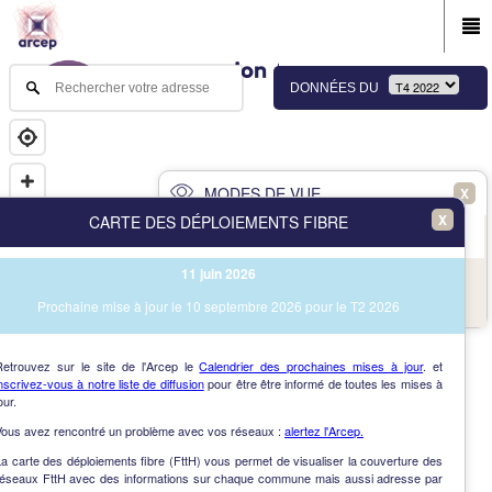
DONNÉES DU
MODES DE VUE
X
X
CARTE DES DÉPLOIEMENTS FIBRE
PRINCIPAL
AVANCÉ
11 juin 2026
NAV
Vue des immeubles et des communes
Prochaine mise à jour le 10 septembre 2026 pour le T2 2026
AIDE
Retrouvez sur le site de l'Arcep le
Calendrier des prochaines mises à jour
. et
nscrivez-vous à notre liste de diffusion
pour être être informé de toutes les mises à
our.
Vous avez rencontré un problème avec vos réseaux :
alertez l'Arcep.
a carte des déploiements fibre (FttH) vous permet de visualiser la couverture des
réseaux FttH avec des informations sur chaque commune mais aussi adresse par