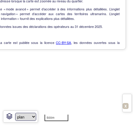
dresse lorsque la carte est zoomée au niveau du quartier.
Le « mode avancé » permet d’accéder à des informations plus détaillées. L’onglet
« navigation » permet d’accéder aux cartes des territoires ultramarins. L’onglet
 information » fournit des explications plus détaillées.
Données issues des déclarations des opérateurs au 31 décembre 2025.
La carte est publiée sous la licence
CC-BY-SA
, les données ouvertes sous la
Licence Ouverte
.
OpenData
-
Contact
-
Notes de version
-
En savoir plus
X
500m