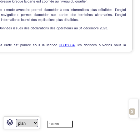
dresse lorsque la carte est zoomée au niveau du quartier.
Le « mode avancé » permet d’accéder à des informations plus détaillées. L’onglet
« navigation » permet d’accéder aux cartes des territoires ultramarins. L’onglet
 information » fournit des explications plus détaillées.
Données issues des déclarations des opérateurs au 31 décembre 2025.
La carte est publiée sous la licence
CC-BY-SA
, les données ouvertes sous la
Licence Ouverte
.
OpenData
-
Contact
-
Notes de version
-
En savoir plus
X
100km