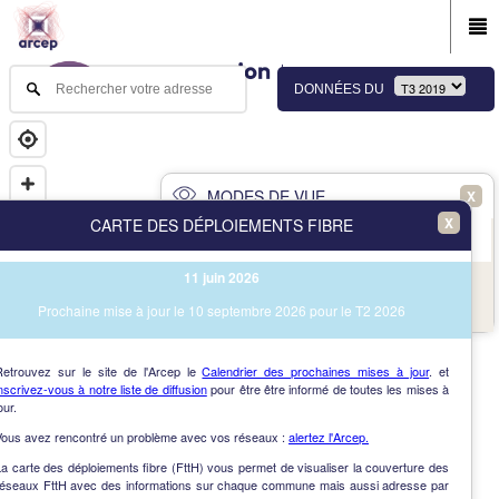
DONNÉES DU
MODES DE VUE
X
X
CARTE DES DÉPLOIEMENTS FIBRE
PRINCIPAL
AVANCÉ
11 juin 2026
NAV
Vue des immeubles et des communes
Prochaine mise à jour le 10 septembre 2026 pour le T2 2026
AIDE
Retrouvez sur le site de l'Arcep le
Calendrier des prochaines mises à jour
. et
nscrivez-vous à notre liste de diffusion
pour être être informé de toutes les mises à
our.
Vous avez rencontré un problème avec vos réseaux :
alertez l'Arcep.
a carte des déploiements fibre (FttH) vous permet de visualiser la couverture des
réseaux FttH avec des informations sur chaque commune mais aussi adresse par