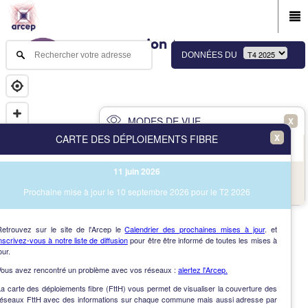
DONNÉES DU
MODES DE VUE
X
X
CARTE DES DÉPLOIEMENTS FIBRE
PRINCIPAL
AVANCÉ
11 juin 2026
NAV
Vue des immeubles et des communes
Prochaine mise à jour le 10 septembre 2026 pour le T2 2026
AIDE
Retrouvez sur le site de l'Arcep le
Calendrier des prochaines mises à jour
. et
nscrivez-vous à notre liste de diffusion
pour être être informé de toutes les mises à
our.
Vous avez rencontré un problème avec vos réseaux :
alertez l'Arcep.
a carte des déploiements fibre (FttH) vous permet de visualiser la couverture des
réseaux FttH avec des informations sur chaque commune mais aussi adresse par