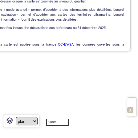
dresse lorsque la carte est zoomée au niveau du quartier.
Le « mode avancé » permet d’accéder à des informations plus détaillées. L’onglet
« navigation » permet d’accéder aux cartes des territoires ultramarins. L’onglet
 information » fournit des explications plus détaillées.
Données issues des déclarations des opérateurs au 31 décembre 2025.
La carte est publiée sous la licence
CC-BY-SA
, les données ouvertes sous la
Licence Ouverte
.
OpenData
-
Contact
-
Notes de version
-
En savoir plus
X
500m