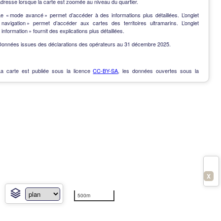
dresse lorsque la carte est zoomée au niveau du quartier.
Le « mode avancé » permet d’accéder à des informations plus détaillées. L’onglet
« navigation » permet d’accéder aux cartes des territoires ultramarins. L’onglet
 information » fournit des explications plus détaillées.
Données issues des déclarations des opérateurs au 31 décembre 2025.
La carte est publiée sous la licence
CC-BY-SA
, les données ouvertes sous la
Licence Ouverte
.
OpenData
-
Contact
-
Notes de version
-
En savoir plus
X
500m