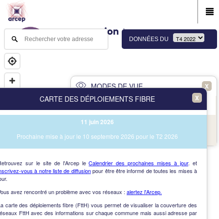
DONNÉES DU
MODES DE VUE
X
X
CARTE DES DÉPLOIEMENTS FIBRE
PRINCIPAL
AVANCÉ
11 juin 2026
NAV
Vue des immeubles et des communes
Prochaine mise à jour le 10 septembre 2026 pour le T2 2026
AIDE
Retrouvez sur le site de l'Arcep le
Calendrier des prochaines mises à jour
. et
nscrivez-vous à notre liste de diffusion
pour être être informé de toutes les mises à
our.
Vous avez rencontré un problème avec vos réseaux :
alertez l'Arcep.
a carte des déploiements fibre (FttH) vous permet de visualiser la couverture des
réseaux FttH avec des informations sur chaque commune mais aussi adresse par