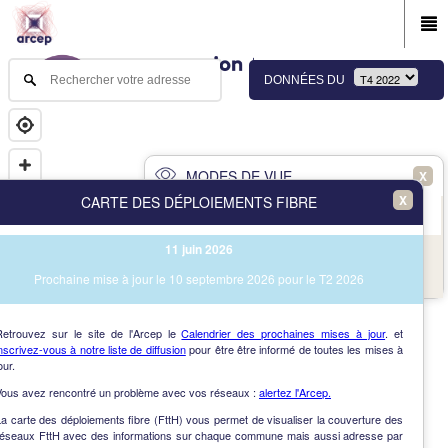
DONNÉES DU
MODES DE VUE
X
X
CARTE DES DÉPLOIEMENTS FIBRE
PRINCIPAL
AVANCÉ
11 juin 2026
NAV
Vue des immeubles et des communes
Prochaine mise à jour le 10 septembre 2026 pour le T2 2026
AIDE
Retrouvez sur le site de l'Arcep le
Calendrier des prochaines mises à jour
. et
nscrivez-vous à notre liste de diffusion
pour être être informé de toutes les mises à
our.
Vous avez rencontré un problème avec vos réseaux :
alertez l'Arcep.
a carte des déploiements fibre (FttH) vous permet de visualiser la couverture des
réseaux FttH avec des informations sur chaque commune mais aussi adresse par