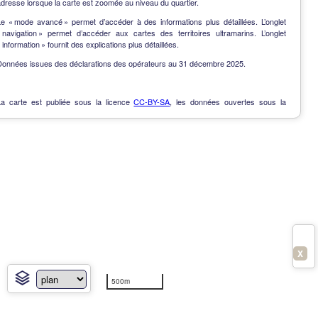
dresse lorsque la carte est zoomée au niveau du quartier.
Le « mode avancé » permet d’accéder à des informations plus détaillées. L’onglet
« navigation » permet d’accéder aux cartes des territoires ultramarins. L’onglet
 information » fournit des explications plus détaillées.
Données issues des déclarations des opérateurs au 31 décembre 2025.
La carte est publiée sous la licence
CC-BY-SA
, les données ouvertes sous la
Licence Ouverte
.
OpenData
-
Contact
-
Notes de version
-
En savoir plus
X
500m