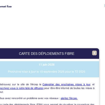
X
CARTE DES DÉPLOIEMENTS FIBRE
11 juin 2026
Prochaine mise à jour le 10 septembre 2026 pour le T2 2026
Retrouvez sur le site de l'Arcep le
Calendrier des prochaines mises à jour
. et
nscrivez-vous à notre liste de diffusion
pour être être informé de toutes les mises à
our.
Vous avez rencontré un problème avec vos réseaux :
alertez l'Arcep.
a carte des déploiements fibre (FttH) vous permet de visualiser la couverture des