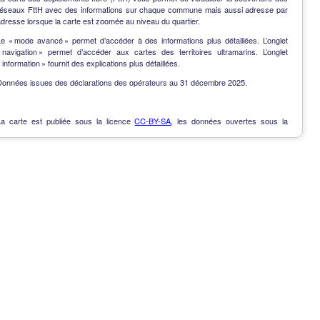
réseaux FttH avec des informations sur chaque commune mais aussi adresse par
dresse lorsque la carte est zoomée au niveau du quartier.
Le « mode avancé » permet d’accéder à des informations plus détaillées. L’onglet
« navigation » permet d’accéder aux cartes des territoires ultramarins. L’onglet
 information » fournit des explications plus détaillées.
Données issues des déclarations des opérateurs au 31 décembre 2025.
La carte est publiée sous la licence
CC-BY-SA
, les données ouvertes sous la
Licence Ouverte
.
OpenData
-
Contact
-
Notes de version
-
En savoir plus