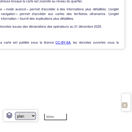
dresse lorsque la carte est zoomée au niveau du quartier.
Le « mode avancé » permet d’accéder à des informations plus détaillées. L’onglet
« navigation » permet d’accéder aux cartes des territoires ultramarins. L’onglet
 information » fournit des explications plus détaillées.
Données issues des déclarations des opérateurs au 31 décembre 2025.
La carte est publiée sous la licence
CC-BY-SA
, les données ouvertes sous la
Licence Ouverte
.
OpenData
-
Contact
-
Notes de version
-
En savoir plus
X
500m