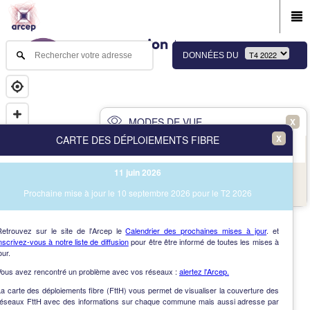
DONNÉES DU
MODES DE VUE
X
X
CARTE DES DÉPLOIEMENTS FIBRE
PRINCIPAL
AVANCÉ
11 juin 2026
NAV
Vue des immeubles et des communes
Prochaine mise à jour le 10 septembre 2026 pour le T2 2026
AIDE
Retrouvez sur le site de l'Arcep le
Calendrier des prochaines mises à jour
. et
nscrivez-vous à notre liste de diffusion
pour être être informé de toutes les mises à
our.
Vous avez rencontré un problème avec vos réseaux :
alertez l'Arcep.
a carte des déploiements fibre (FttH) vous permet de visualiser la couverture des
réseaux FttH avec des informations sur chaque commune mais aussi adresse par