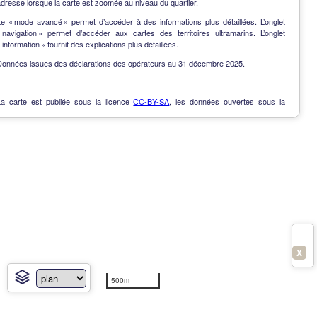
dresse lorsque la carte est zoomée au niveau du quartier.
Le « mode avancé » permet d’accéder à des informations plus détaillées. L’onglet
« navigation » permet d’accéder aux cartes des territoires ultramarins. L’onglet
 information » fournit des explications plus détaillées.
Données issues des déclarations des opérateurs au 31 décembre 2025.
La carte est publiée sous la licence
CC-BY-SA
, les données ouvertes sous la
Licence Ouverte
.
OpenData
-
Contact
-
Notes de version
-
En savoir plus
X
500m