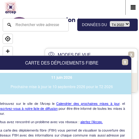
DONNÉES DU
MODES DE VUE
X
X
CARTE DES DÉPLOIEMENTS FIBRE
PRINCIPAL
AVANCÉ
11 juin 2026
NAV
Vue des immeubles et des communes
Prochaine mise à jour le 10 septembre 2026 pour le T2 2026
AIDE
Retrouvez sur le site de l'Arcep le
Calendrier des prochaines mises à jour
. et
nscrivez-vous à notre liste de diffusion
pour être être informé de toutes les mises à
our.
Vous avez rencontré un problème avec vos réseaux :
alertez l'Arcep.
a carte des déploiements fibre (FttH) vous permet de visualiser la couverture des
réseaux FttH avec des informations sur chaque commune mais aussi adresse par