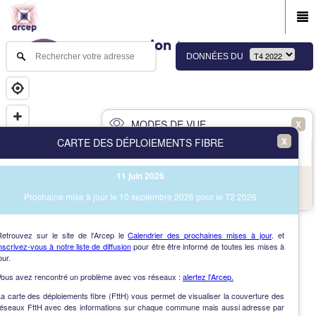
DONNÉES DU
MODES DE VUE
X
X
CARTE DES DÉPLOIEMENTS FIBRE
PRINCIPAL
AVANCÉ
11 juin 2026
NAV
Vue des immeubles et des communes
Prochaine mise à jour le 10 septembre 2026 pour le T2 2026
AIDE
Retrouvez sur le site de l'Arcep le
Calendrier des prochaines mises à jour
. et
nscrivez-vous à notre liste de diffusion
pour être être informé de toutes les mises à
our.
Vous avez rencontré un problème avec vos réseaux :
alertez l'Arcep.
a carte des déploiements fibre (FttH) vous permet de visualiser la couverture des
réseaux FttH avec des informations sur chaque commune mais aussi adresse par