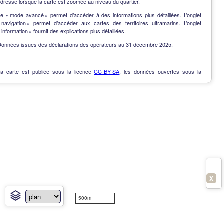
dresse lorsque la carte est zoomée au niveau du quartier.
Le « mode avancé » permet d’accéder à des informations plus détaillées. L’onglet
« navigation » permet d’accéder aux cartes des territoires ultramarins. L’onglet
 information » fournit des explications plus détaillées.
Données issues des déclarations des opérateurs au 31 décembre 2025.
La carte est publiée sous la licence
CC-BY-SA
, les données ouvertes sous la
Licence Ouverte
.
OpenData
-
Contact
-
Notes de version
-
En savoir plus
X
500m