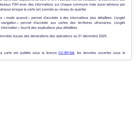
réseaux FttH avec des informations sur chaque commune mais aussi adresse par
dresse lorsque la carte est zoomée au niveau du quartier.
Le « mode avancé » permet d’accéder à des informations plus détaillées. L’onglet
« navigation » permet d’accéder aux cartes des territoires ultramarins. L’onglet
 information » fournit des explications plus détaillées.
Données issues des déclarations des opérateurs au 31 décembre 2025.
La carte est publiée sous la licence
CC-BY-SA
, les données ouvertes sous la
Licence Ouverte
.
OpenData
-
Contact
-
Notes de version
-
En savoir plus