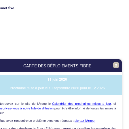
X
CARTE DES DÉPLOIEMENTS FIBRE
11 juin 2026
Prochaine mise à jour le 10 septembre 2026 pour le T2 2026
Retrouvez sur le site de l'Arcep le
Calendrier des prochaines mises à jour
. et
nscrivez-vous à notre liste de diffusion
pour être être informé de toutes les mises à
our.
Vous avez rencontré un problème avec vos réseaux :
alertez l'Arcep.
a carte des déploiements fibre (FttH) vous permet de visualiser la couverture des