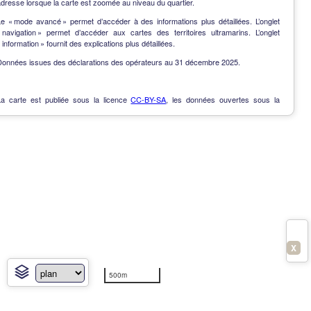
dresse lorsque la carte est zoomée au niveau du quartier.
Le « mode avancé » permet d’accéder à des informations plus détaillées. L’onglet
« navigation » permet d’accéder aux cartes des territoires ultramarins. L’onglet
 information » fournit des explications plus détaillées.
Données issues des déclarations des opérateurs au 31 décembre 2025.
La carte est publiée sous la licence
CC-BY-SA
, les données ouvertes sous la
Licence Ouverte
.
OpenData
-
Contact
-
Notes de version
-
En savoir plus
X
500m