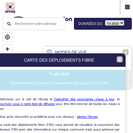
DONNÉES DU
MODES DE VUE
X
X
CARTE DES DÉPLOIEMENTS FIBRE
PRINCIPAL
AVANCÉ
11 juin 2026
NAV
Vue des immeubles et des communes
Prochaine mise à jour le 10 septembre 2026 pour le T2 2026
AIDE
Retrouvez sur le site de l'Arcep le
Calendrier des prochaines mises à jour
. et
nscrivez-vous à notre liste de diffusion
pour être être informé de toutes les mises à
our.
Vous avez rencontré un problème avec vos réseaux :
alertez l'Arcep.
a carte des déploiements fibre (FttH) vous permet de visualiser la couverture des
réseaux FttH avec des informations sur chaque commune mais aussi adresse par