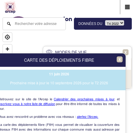
DONNÉES DU
MODES DE VUE
X
X
CARTE DES DÉPLOIEMENTS FIBRE
PRINCIPAL
AVANCÉ
11 juin 2026
NAV
Vue des immeubles et des communes
Prochaine mise à jour le 10 septembre 2026 pour le T2 2026
AIDE
Retrouvez sur le site de l'Arcep le
Calendrier des prochaines mises à jour
. et
nscrivez-vous à notre liste de diffusion
pour être être informé de toutes les mises à
our.
Vous avez rencontré un problème avec vos réseaux :
alertez l'Arcep.
a carte des déploiements fibre (FttH) vous permet de visualiser la couverture des
réseaux FttH avec des informations sur chaque commune mais aussi adresse par