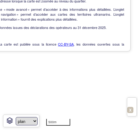
dresse lorsque la carte est zoomée au niveau du quartier.
Le « mode avancé » permet d’accéder à des informations plus détaillées. L’onglet
« navigation » permet d’accéder aux cartes des territoires ultramarins. L’onglet
 information » fournit des explications plus détaillées.
Données issues des déclarations des opérateurs au 31 décembre 2025.
La carte est publiée sous la licence
CC-BY-SA
, les données ouvertes sous la
Licence Ouverte
.
OpenData
-
Contact
-
Notes de version
-
En savoir plus
X
500m