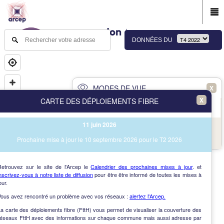
DONNÉES DU
MODES DE VUE
X
X
CARTE DES DÉPLOIEMENTS FIBRE
PRINCIPAL
AVANCÉ
11 juin 2026
NAV
Vue des immeubles et des communes
Prochaine mise à jour le 10 septembre 2026 pour le T2 2026
AIDE
Retrouvez sur le site de l'Arcep le
Calendrier des prochaines mises à jour
. et
nscrivez-vous à notre liste de diffusion
pour être être informé de toutes les mises à
our.
Vous avez rencontré un problème avec vos réseaux :
alertez l'Arcep.
a carte des déploiements fibre (FttH) vous permet de visualiser la couverture des
réseaux FttH avec des informations sur chaque commune mais aussi adresse par