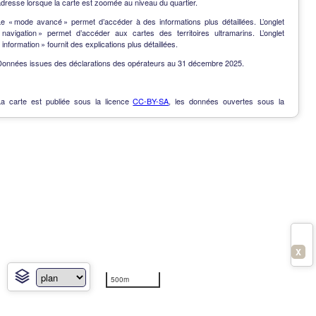
dresse lorsque la carte est zoomée au niveau du quartier.
Le « mode avancé » permet d’accéder à des informations plus détaillées. L’onglet
« navigation » permet d’accéder aux cartes des territoires ultramarins. L’onglet
 information » fournit des explications plus détaillées.
Données issues des déclarations des opérateurs au 31 décembre 2025.
La carte est publiée sous la licence
CC-BY-SA
, les données ouvertes sous la
Licence Ouverte
.
OpenData
-
Contact
-
Notes de version
-
En savoir plus
X
500m