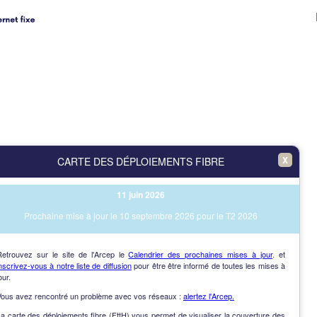
X
CARTE DES DÉPLOIEMENTS FIBRE
11 juin 2026
Prochaine mise à jour le 10 septembre 2026 pour le T2 2026
Retrouvez sur le site de l'Arcep le
Calendrier des prochaines mises à jour
. et
nscrivez-vous à notre liste de diffusion
pour être être informé de toutes les mises à
our.
Vous avez rencontré un problème avec vos réseaux :
alertez l'Arcep.
a carte des déploiements fibre (FttH) vous permet de visualiser la couverture des