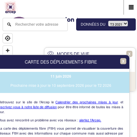
DONNÉES DU
MODES DE VUE
X
X
CARTE DES DÉPLOIEMENTS FIBRE
PRINCIPAL
AVANCÉ
11 juin 2026
NAV
Vue des immeubles et des communes
Prochaine mise à jour le 10 septembre 2026 pour le T2 2026
AIDE
Retrouvez sur le site de l'Arcep le
Calendrier des prochaines mises à jour
. et
nscrivez-vous à notre liste de diffusion
pour être être informé de toutes les mises à
our.
Vous avez rencontré un problème avec vos réseaux :
alertez l'Arcep.
a carte des déploiements fibre (FttH) vous permet de visualiser la couverture des
réseaux FttH avec des informations sur chaque commune mais aussi adresse par