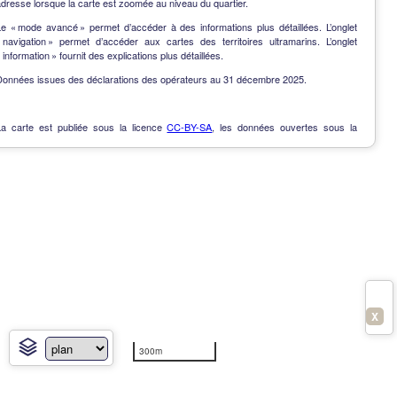
dresse lorsque la carte est zoomée au niveau du quartier.
Le « mode avancé » permet d’accéder à des informations plus détaillées. L’onglet
« navigation » permet d’accéder aux cartes des territoires ultramarins. L’onglet
 information » fournit des explications plus détaillées.
Données issues des déclarations des opérateurs au 31 décembre 2025.
La carte est publiée sous la licence
CC-BY-SA
, les données ouvertes sous la
Licence Ouverte
.
OpenData
-
Contact
-
Notes de version
-
En savoir plus
X
300m