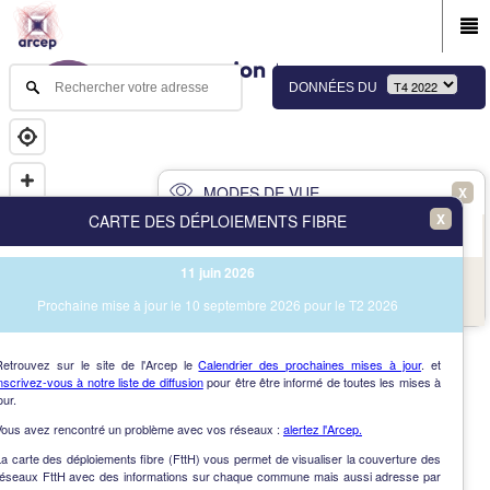
DONNÉES DU
MODES DE VUE
X
X
CARTE DES DÉPLOIEMENTS FIBRE
PRINCIPAL
AVANCÉ
11 juin 2026
NAV
Vue des immeubles et des communes
Prochaine mise à jour le 10 septembre 2026 pour le T2 2026
AIDE
Retrouvez sur le site de l'Arcep le
Calendrier des prochaines mises à jour
. et
nscrivez-vous à notre liste de diffusion
pour être être informé de toutes les mises à
our.
Vous avez rencontré un problème avec vos réseaux :
alertez l'Arcep.
a carte des déploiements fibre (FttH) vous permet de visualiser la couverture des
réseaux FttH avec des informations sur chaque commune mais aussi adresse par