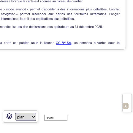
dresse lorsque la carte est zoomée au niveau du quartier.
Le « mode avancé » permet d’accéder à des informations plus détaillées. L’onglet
« navigation » permet d’accéder aux cartes des territoires ultramarins. L’onglet
 information » fournit des explications plus détaillées.
Données issues des déclarations des opérateurs au 31 décembre 2025.
La carte est publiée sous la licence
CC-BY-SA
, les données ouvertes sous la
Licence Ouverte
.
OpenData
-
Contact
-
Notes de version
-
En savoir plus
X
500m