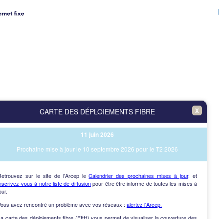
X
CARTE DES DÉPLOIEMENTS FIBRE
11 juin 2026
Prochaine mise à jour le 10 septembre 2026 pour le T2 2026
Retrouvez sur le site de l'Arcep le
Calendrier des prochaines mises à jour
. et
nscrivez-vous à notre liste de diffusion
pour être être informé de toutes les mises à
our.
Vous avez rencontré un problème avec vos réseaux :
alertez l'Arcep.
a carte des déploiements fibre (FttH) vous permet de visualiser la couverture des