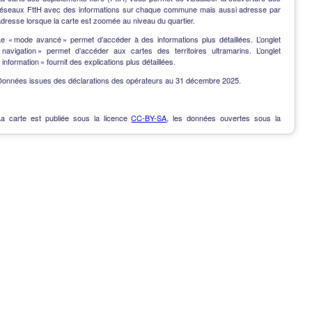
réseaux FttH avec des informations sur chaque commune mais aussi adresse par
dresse lorsque la carte est zoomée au niveau du quartier.
Le « mode avancé » permet d’accéder à des informations plus détaillées. L’onglet
« navigation » permet d’accéder aux cartes des territoires ultramarins. L’onglet
 information » fournit des explications plus détaillées.
Données issues des déclarations des opérateurs au 31 décembre 2025.
La carte est publiée sous la licence
CC-BY-SA
, les données ouvertes sous la
Licence Ouverte
.
OpenData
-
Contact
-
Notes de version
-
En savoir plus