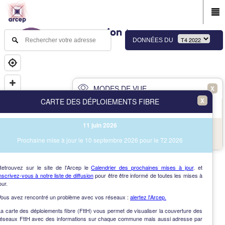
DONNÉES DU
MODES DE VUE
X
X
CARTE DES DÉPLOIEMENTS FIBRE
PRINCIPAL
AVANCÉ
11 juin 2026
NAV
Vue des immeubles et des communes
Prochaine mise à jour le 10 septembre 2026 pour le T2 2026
AIDE
Retrouvez sur le site de l'Arcep le
Calendrier des prochaines mises à jour
. et
nscrivez-vous à notre liste de diffusion
pour être être informé de toutes les mises à
our.
Vous avez rencontré un problème avec vos réseaux :
alertez l'Arcep.
a carte des déploiements fibre (FttH) vous permet de visualiser la couverture des
réseaux FttH avec des informations sur chaque commune mais aussi adresse par