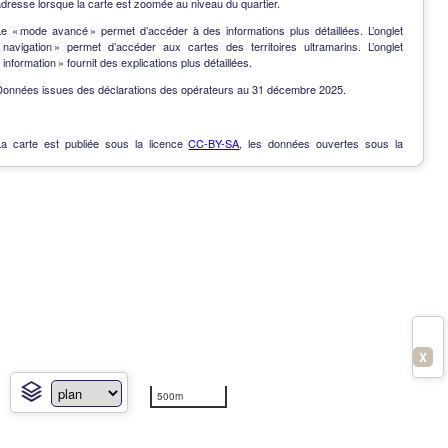
dresse lorsque la carte est zoomée au niveau du quartier.
Le « mode avancé » permet d’accéder à des informations plus détaillées. L’onglet
« navigation » permet d’accéder aux cartes des territoires ultramarins. L’onglet
 information » fournit des explications plus détaillées.
Données issues des déclarations des opérateurs au 31 décembre 2025.
La carte est publiée sous la licence
CC-BY-SA
, les données ouvertes sous la
Licence Ouverte
.
OpenData
-
Contact
-
Notes de version
-
En savoir plus
X
500m