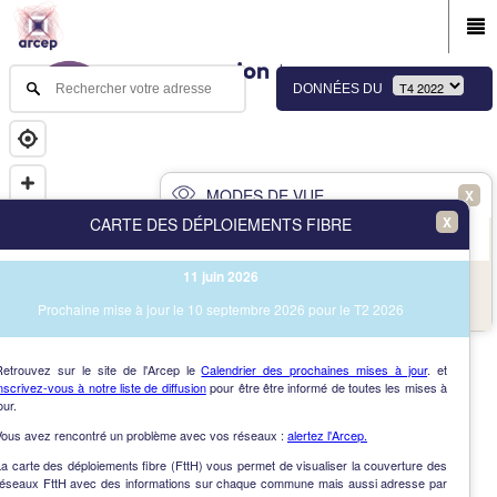
DONNÉES DU
MODES DE VUE
X
X
CARTE DES DÉPLOIEMENTS FIBRE
PRINCIPAL
AVANCÉ
11 juin 2026
NAV
Vue des immeubles et des communes
Prochaine mise à jour le 10 septembre 2026 pour le T2 2026
AIDE
Retrouvez sur le site de l'Arcep le
Calendrier des prochaines mises à jour
. et
nscrivez-vous à notre liste de diffusion
pour être être informé de toutes les mises à
our.
Vous avez rencontré un problème avec vos réseaux :
alertez l'Arcep.
a carte des déploiements fibre (FttH) vous permet de visualiser la couverture des
réseaux FttH avec des informations sur chaque commune mais aussi adresse par