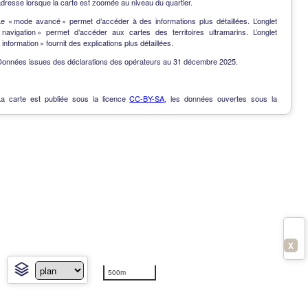
dresse lorsque la carte est zoomée au niveau du quartier.
Le « mode avancé » permet d’accéder à des informations plus détaillées. L’onglet
« navigation » permet d’accéder aux cartes des territoires ultramarins. L’onglet
 information » fournit des explications plus détaillées.
Données issues des déclarations des opérateurs au 31 décembre 2025.
La carte est publiée sous la licence
CC-BY-SA
, les données ouvertes sous la
Licence Ouverte
.
OpenData
-
Contact
-
Notes de version
-
En savoir plus
X
500m